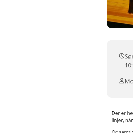
Søn
10
Mo
Der er høj
linjer, n
Og samtid