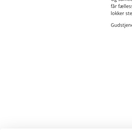
får fælle
lokker st
Gudstjene