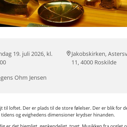
dag 19. juli 2026, kl.
Jakobskirken, Astersv
:00
11, 4000 Roskilde
gens Ohm Jensen
t til loftet. Der er plads til de store følelser. Der er blik for 
år tidens og evighedens dimensioner krydser hinanden.
ig er det hjemligt, genkendeligt, trygt. Musikken fra orglet o