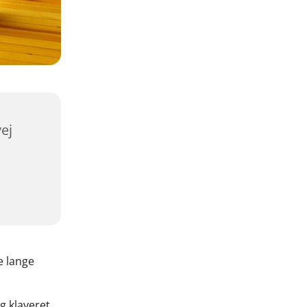
ej
de lange
g klaveret