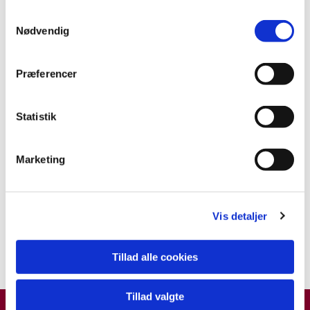
S
Nødvendig
a
m
t
Præferencer
y
k
k
Statistik
e
v
Marketing
a
l
g
Vis detaljer
Tillad alle cookies
Sorry, the page you visited does not exist
Status code: 403
Tillad valgte