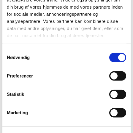
din brug af vores hjemmeside med vores partnere inden
for sociale medier, annonceringspartnere og
analysepartnere. Vores partnere kan kombinere disse
data med andre oplysninger, du har givet dem, eller som
Lørdag 26. april 2025, kl. 10:00
de har indsamlet fra din brug af deres tjenester.
Jakobskirken, Astersvej 11, 4000
S
Roskilde
Nødvendig
a
m
Lars Lausten Mortensen og Peter
t
Præferencer
y
Tingleff
k
k
Statistik
e
v
Marketing
a
l
g