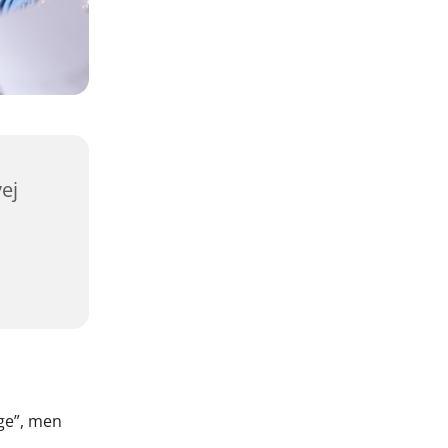
ej
nge”, men