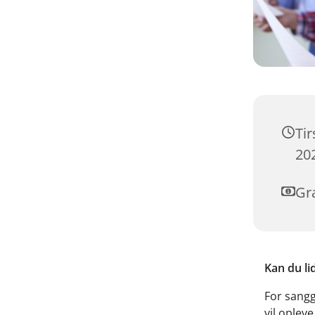
Ti
202
Gra
Kan du li
For sangg
vil oplev