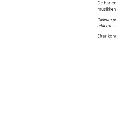
De har en
musikken 
”Selvom jeg
æbletræ i 
Efter kon