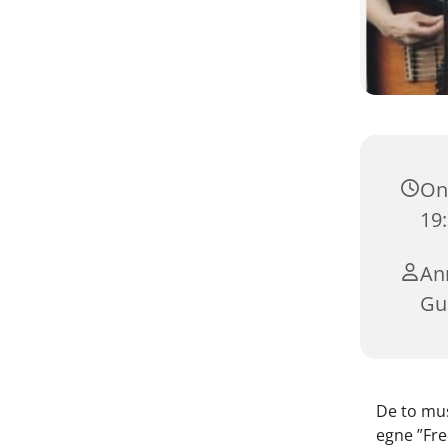
Ons
19
An
Gun
De to mu
egne ”Fre