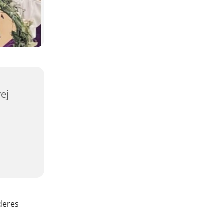
ej
deres